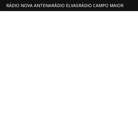
RÁDIO NOVA ANTENA
RÁDIO ELVAS
RÁDIO CAMPO MAIOR