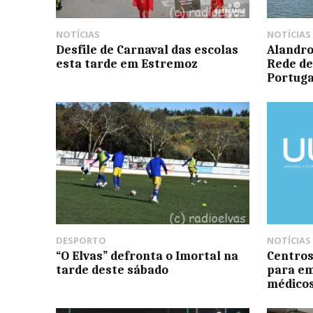
NOTÍCIAS
NOTÍCIAS
Desfile de Carnaval das escolas
Alandro
esta tarde em Estremoz
Rede de
Portuga
DESPORTO
NOTÍCIAS
“O Elvas” defronta o Imortal na
Centros
tarde deste sábado
para em
médico