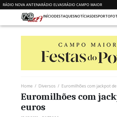
RÁDIO NOVA ANTENA
RÁDIO ELVAS
RÁDIO CAMPO MAIOR
INÍCIO
DESTAQUES
NOTÍCIAS
DESPORTO
FO
Home
Diversos
Euromilhões com jackpot de
Euromilhões com jack
euros