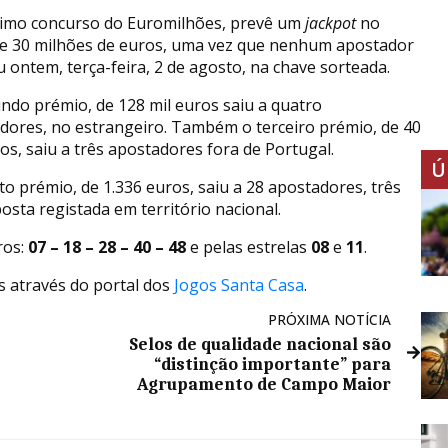
imo concurso do Euromilhões, prevê um
jackpot
no
de 30 milhões de euros, uma vez que nenhum apostador
u ontem, terça-feira, 2 de agosto, na chave sorteada.
ndo prémio, de 128 mil euros saiu a quatro
dores, no estrangeiro. Também o terceiro prémio, de 40
os, saiu a três apostadores fora de Portugal.
Ú
to prémio, de 1.336 euros, saiu a 28 apostadores, três
osta registada em território nacional.
ros:
07 – 18 – 28 – 40 – 48
e pelas estrelas
08
e
11
.
s através do portal dos
Jogos Santa Casa
.
PRÓXIMA NOTÍCIA
Selos de qualidade nacional são
“distinção importante” para
Agrupamento de Campo Maior