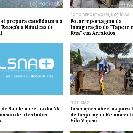
FOTO REPORTAGEM
,
NOTÍCIAS
al prepara candidatura à
Fotorreportagem da
 Estações Náuticas de
Inauguração do “Tapete 
l
Rua” em Arraiolos
NOTÍCIAS
 de Saúde abertos dia 26
Inscrições abertas para I
issão de atestados
de Inspiração Renascenti
s
Vila Viçosa