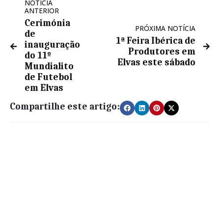
NOTÍCIA
ANTERIOR
Cerimónia
PRÓXIMA NOTÍCIA
de
1ª Feira Ibérica de
inauguração
Produtores em
do 11º
Elvas este sábado
Mundialito
de Futebol
em Elvas
Compartilhe este artigo: