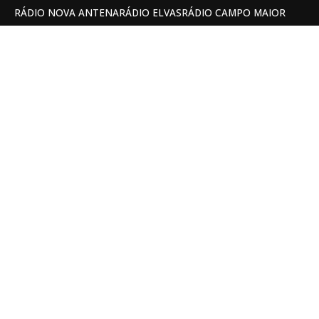
RÁDIO NOVA ANTENA
RÁDIO ELVAS
RÁDIO CAMPO MAIOR