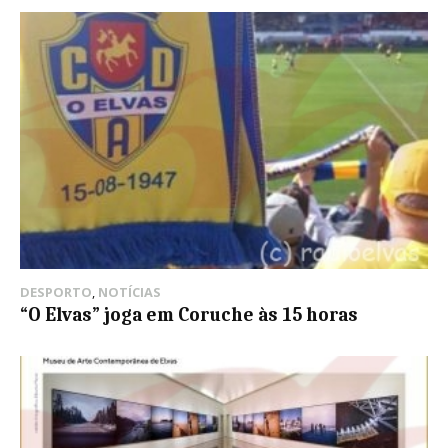
DESPORTO
,
NOTÍCIAS
“O Elvas” joga em Coruche às 15 horas