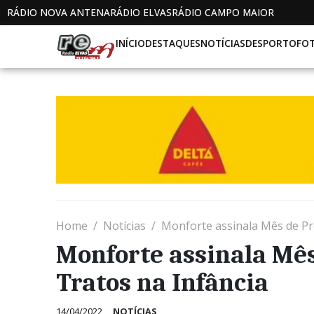
RÁDIO NOVA ANTENA
RÁDIO ELVAS
RÁDIO CAMPO MAIOR
INÍCIO
DESTAQUES
NOTÍCIAS
DESPORTO
FO
Home
Notícias
Monforte assinala Mês de Pr
Monforte assinala Mê
Tratos na Infância
14/04/2022
NOTÍCIAS