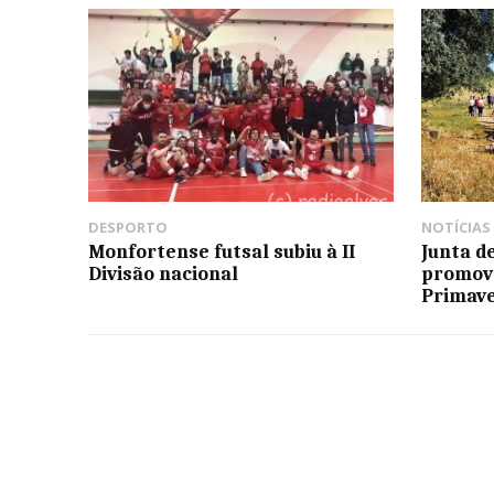
DESPORTO
NOTÍCIAS
Monfortense futsal subiu à II
Junta d
Divisão nacional
promov
Primav