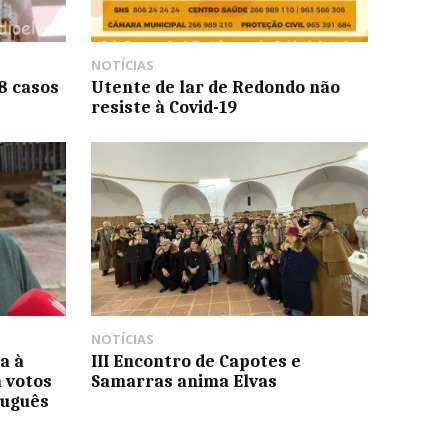
NOTÍCIAS
8 casos
Utente de lar de Redondo não
resiste à Covid-19
NOTÍCIAS
a à
III Encontro de Capotes e
a votos
Samarras anima Elvas
tuguês