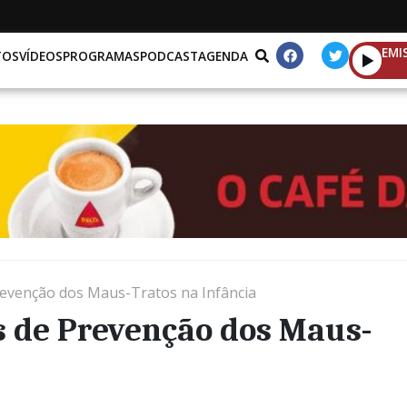
EMI
TOS
VÍDEOS
PROGRAMAS
PODCAST
AGENDA
evenção dos Maus-Tratos na Infância
s de Prevenção dos Maus-