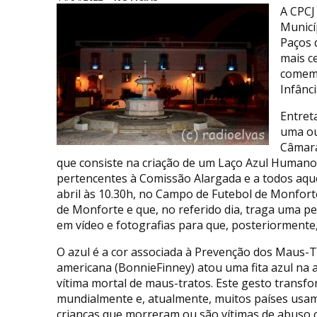
A CPCJ
Municíp
Paços 
mais c
comemo
Infânci
Entret
uma ou
Câmara
que consiste na criação de um Laço Azul Humano
pertencentes à Comissão Alargada e a todos aquel
abril às 10.30h, no Campo de Futebol de Monforte
de Monforte e que, no referido dia, traga uma peç
em vídeo e fotografias para que, posteriormente
O azul é a cor associada à Prevenção dos Maus-
americana (BonnieFinney) atou uma fita azul n
vítima mortal de maus-tratos. Este gesto tran
mundialmente e, atualmente, muitos países usam 
crianças que morreram ou são vítimas de abuso o