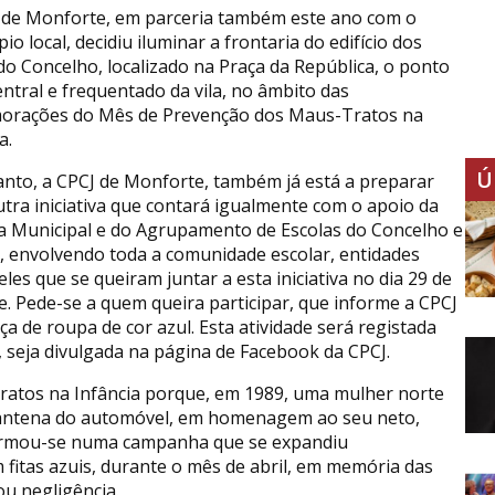
 de Monforte, em parceria também este ano com o
io local, decidiu iluminar a frontaria do edifício dos
do Concelho, localizado na Praça da República, o ponto
entral e frequentado da vila, no âmbito das
rações do Mês de Prevenção dos Maus-Tratos na
a.
Ú
anto, a CPCJ de Monforte, também já está a preparar
tra iniciativa que contará igualmente com o apoio da
 Municipal e do Agrupamento de Escolas do Concelho e
, envolvendo toda a comunidade escolar, entidades
es que se queiram juntar a esta iniciativa no dia 29 de
. Pede-se a quem queira participar, que informe a CPCJ
a de roupa de cor azul. Esta atividade será registada
, seja divulgada na página de Facebook da CPCJ.
Tratos na Infância porque, em 1989, uma mulher norte
a antena do automóvel, em homenagem ao seu neto,
sformou-se numa campanha que se expandiu
fitas azuis, durante o mês de abril, em memória das
u negligência.