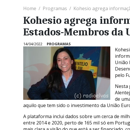
Home
Programas
Kohesio agrega informaç
Kohesio agrega inform
Estados-Membros da 
14/04/2022
PROGRAMAS
Kohesi
inform
União 
Desenv
pelo F
Nesta 
Alente
de uma
aquilo que tem sido o investimento da União Euro
A plataforma inclui dados sobre um cerca de mil
entre 2014 e 2020, perto de 165 mil só em Portug
mais clara a visão do que está a ser financiado,