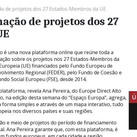
ão de projetos dos 27 Estados-Membros da UE
ação de projetos dos 27
UE
o é uma nova plataforma online que reúne toda a
ação sobre os projetos nos 27 Estados-Membros da
Europeia (UE) financiados pelo Fundo Europeu de
olvimento Regional (FEDER), pelo Fundo de Coesão e
undo Social Europeu (FSE), desde 2014.
plataforma, revela Ana Pereira, do Europe Direct Alto
Ú
jo, na edição desta semana do “Espaço Europa”, agrega,
 forma simples e através de um mapa interativo, tudo
peia nos diversos países e suas regiões.
hão e meio de projetos do período de financiamento
al. Ana Pereira garante que, com esta plataforma, é
 com fundos europeus, em cada cidade e região.