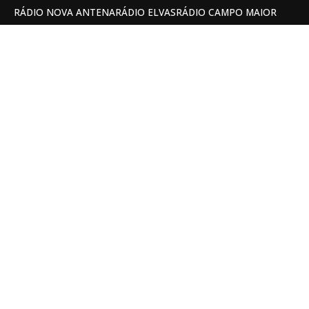
RÁDIO NOVA ANTENA
RÁDIO ELVAS
RÁDIO CAMPO MAIOR