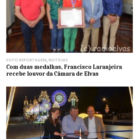
FOTO REPORTAGEM
,
NOTÍCIAS
Com duas medalhas, Francisco Laranjeira
recebe louvor da Câmara de Elvas