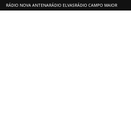
RÁDIO NOVA ANTENA
RÁDIO ELVAS
RÁDIO CAMPO MAIOR