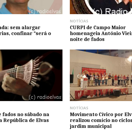
NOTÍCIAS
ada: sem alargar
CURPI de Campo Maior
ias, confinar “será o
homenageia António Viei
noite de fados
NOTÍCIAS
e fados no sábado na
Movimento Cívico por Elv
a República de Elvas
realizou comício no cicl
jardim municipal