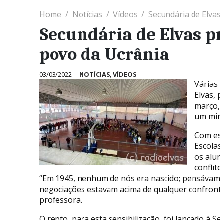
Home
Notícias
Vídeos
Secundária de Elv
Secundária de Elvas 
povo da Ucrânia
03/03/2022
NOTÍCIAS
,
VÍDEOS
Várias
Elvas, 
março,
um min
Com es
Escolas
os alu
conflit
“Em 1945, nenhum de nós era nascido; pensávamos
negociações estavam acima de qualquer confront
professora.
O repto, para esta sensibilização, foi lançado à 