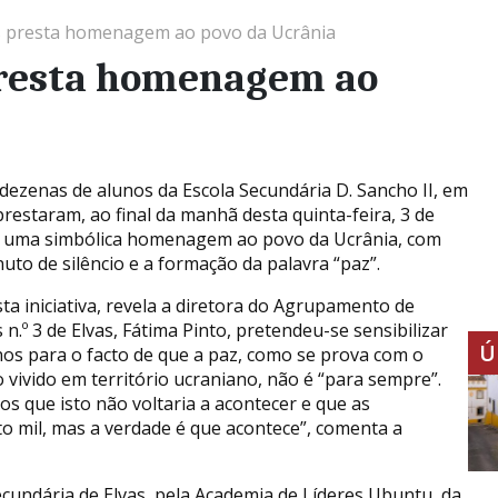
as presta homenagem ao povo da Ucrânia
presta homenagem ao
 dezenas de alunos da Escola Secundária D. Sancho II, em
prestaram, ao final da manhã desta quinta-feira, 3 de
 uma simbólica homenagem ao povo da Ucrânia, com
uto de silêncio e a formação da palavra “paz”.
ta iniciativa, revela a diretora do Agrupamento de
 n.º 3 de Elvas, Fátima Pinto, pretendeu-se sensibilizar
Ú
nos para o facto de que a paz, como se prova com o
o vivido em território ucraniano, não é “para sempre”.
 que isto não voltaria a acontecer e que as
o mil, mas a verdade é que acontece”, comenta a
Secundária de Elvas, pela Academia de Líderes Ubuntu, da