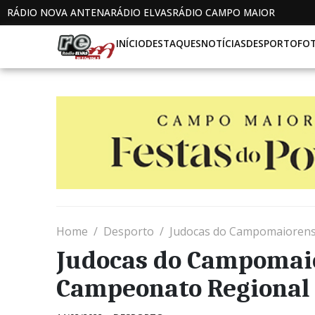
RÁDIO NOVA ANTENA
RÁDIO ELVAS
RÁDIO CAMPO MAIOR
INÍCIO
DESTAQUES
NOTÍCIAS
DESPORTO
FO
Home
Desporto
Judocas do Campomaiorens
Judocas do Campomaio
Campeonato Regional 