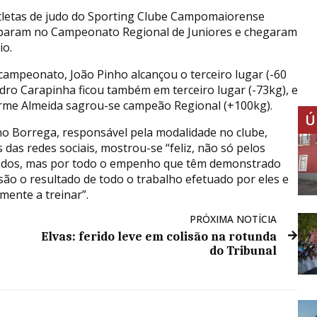
tletas de judo do Sporting Clube Campomaiorense
iparam no Campeonato Regional de Juniores e chegaram
io.
campeonato, João Pinho alcançou o terceiro lugar (-60
edro Carapinha ficou também em terceiro lugar (-73kg), e
rme Almeida sagrou-se campeão Regional (+100kg).
Ú
no Borrega, responsável pela modalidade no clube,
 das redes sociais, mostrou-se “feliz, não só pelos
ados, mas por todo o empenho que têm demonstrado
são o resultado de todo o trabalho efetuado por eles e
ente a treinar”.
PRÓXIMA NOTÍCIA
Elvas: ferido leve em colisão na rotunda
do Tribunal