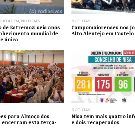
PORTAGEM
,
NOTÍCIAS
NOTÍCIAS
 de Estremoz: seis anos
Campomaiorenses nos Jo
nhecimento mundial de
Alto Alentejo em Castelo
e única
NOTÍCIAS
ões para Almoço dos
Nisa tem mais quatro inf
 encerram esta terça-
e dois recuperados