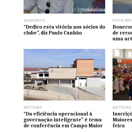
DESPORTO
FOTO RE
“Dedico esta vitória aos sócios do
Bonecos
clube”, diz Paulo Canhão
de reco
uma art
NOTÍCIAS
NOTÍCIAS
“Da eficiência operacional à
Inscriç
governação inteligente” é tema
Maiores
de conferência em Campo Maior
feira