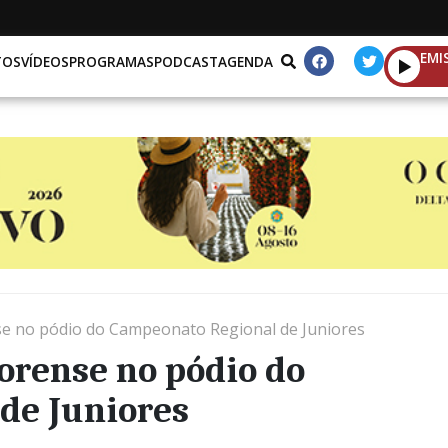
EMI
TOS
VÍDEOS
PROGRAMAS
PODCAST
AGENDA
e no pódio do Campeonato Regional de Juniores
rense no pódio do
de Juniores