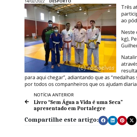
14/02/2022
DESPORTO
Três a
partic
ao pód
Neste 
kg), P
Guilhe
Natali
através
result
para aqui chegar”, adiantando que as “medalhas 
por todos os companheiros que os ajudam diariam
NOTÍCIA ANTERIOR
Livro “Sem Água a Vida é uma Seca”
apresentado em Portalegre
Compartilhe este artigo: