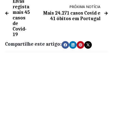
Elvas
regista
PRÓXIMA NOTÍCIA
mais 45
Mais 24.271 casos Covid e
casos
41 óbitos em Portugal
de
Covid-
19
Compartilhe este artigo: