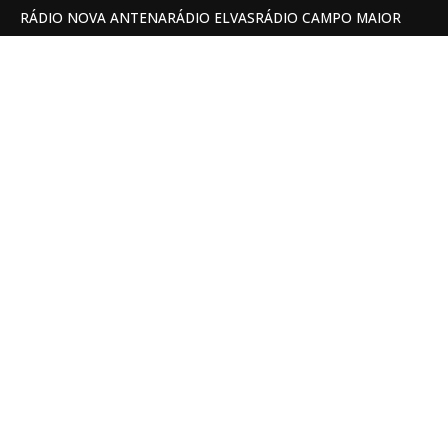
RÁDIO NOVA ANTENA
RÁDIO ELVAS
RÁDIO CAMPO MAIOR