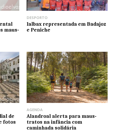
DESPORTO
ental
Ialbax representada em Badajoz
os maus-
e Peniche
AGENDA
ial de
Alandroal alerta para maus-
e fotos
tratos na infância com
caminhada solidária