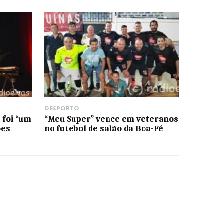
DESPORTO
 foi “um
“Meu Super” vence em veteranos
oes
no futebol de salão da Boa-Fé