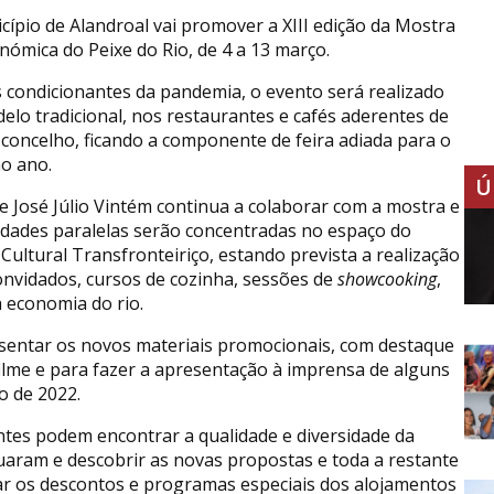
cípio de Alandroal vai promover a XIII edição da Mostra
nómica do Peixe do Rio, de 4 a 13 março.
s condicionantes da pandemia, o evento será realizado
elo tradicional, nos restaurantes e cafés aderentes de
 concelho, ficando a componente de feira adiada para o
o ano.
Ú
e José Júlio Vintém continua a colaborar com a mostra e
vidades paralelas serão concentradas no espaço do
Cultural Transfronteiriço, estando prevista a realização
onvidados, cursos de cozinha, sessões de
showcooking
,
 economia do rio.
sentar os novos materiais promocionais, com destaque
ilme e para fazer a apresentação à imprensa de alguns
o de 2022.
antes podem encontrar a qualidade e diversidade da
ituaram e descobrir as novas propostas e toda a restante
r os descontos e programas especiais dos alojamentos