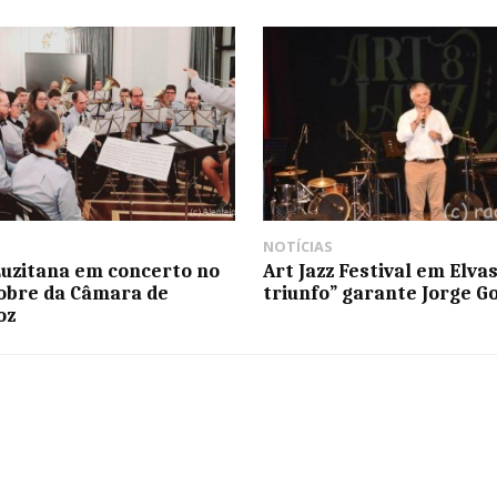
NOTÍCIAS
uzitana em concerto no
Art Jazz Festival em Elvas
obre da Câmara de
triunfo” garante Jorge G
oz