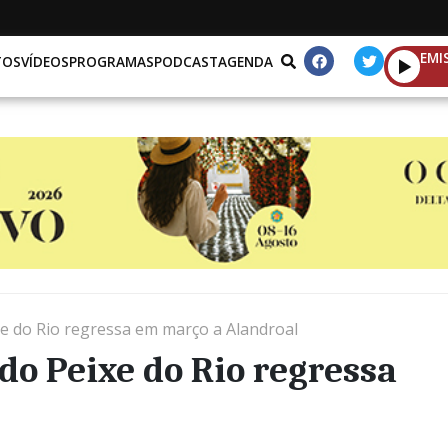
EMI
TOS
VÍDEOS
PROGRAMAS
PODCAST
AGENDA
e do Rio regressa em março a Alandroal
o Peixe do Rio regressa