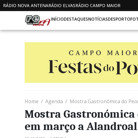
RÁDIO NOVA ANTENA
RÁDIO ELVAS
RÁDIO CAMPO MAIOR
INÍCIO
DESTAQUES
NOTÍCIAS
DESPORTO
FO
Home
Agenda
Mostra Gastronómica do Peix
Mostra Gastronómica d
em março a Alandroal