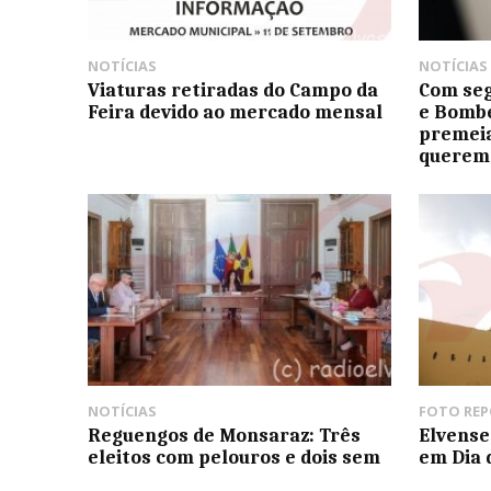
NOTÍCIAS
NOTÍCIAS
Viaturas retiradas do Campo da
Com seg
Feira devido ao mercado mensal
e Bombe
premeia
querem 
NOTÍCIAS
FOTO RE
Reguengos de Monsaraz: Três
Elvense
eleitos com pelouros e dois sem
em Dia 