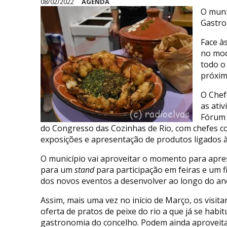
08/02/2022
AGENDA
O muni
Gastro
Face à
no mod
todo o
próxim
O Chef
as ati
Fórum 
do Congresso das Cozinhas de Rio, com chefes c
exposições e apresentação de produtos ligados à
O município vai aproveitar o momento para apre
para um
stand
para participação em feiras e um f
dos novos eventos a desenvolver ao longo do an
Assim, mais uma vez no início de Março, os visit
oferta de pratos de peixe do rio a que já se hab
gastronomia do concelho. Podem ainda aproveita