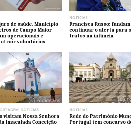
NOTÍCIAS
uro de saúde, Município
Francisca Russo: fundam
iros de Campo Maior
continuar o alerta para 
m operacionais e
tratos na infância
atrair voluntários
PORTAGEM
,
NOTÍCIAS
NOTÍCIAS
s visitam Nossa Senhora
Rede do Património Mund
da Imaculada Conceição
Portugal tem concurso d