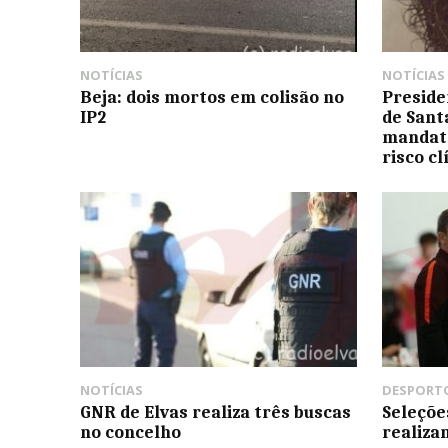
NOTÍCIAS
NOTÍCIAS
Beja: dois mortos em colisão no
Preside
IP2
de Sant
mandato
risco cl
NOTÍCIAS
DESPORT
GNR de Elvas realiza três buscas
Seleçõe
no concelho
realiza