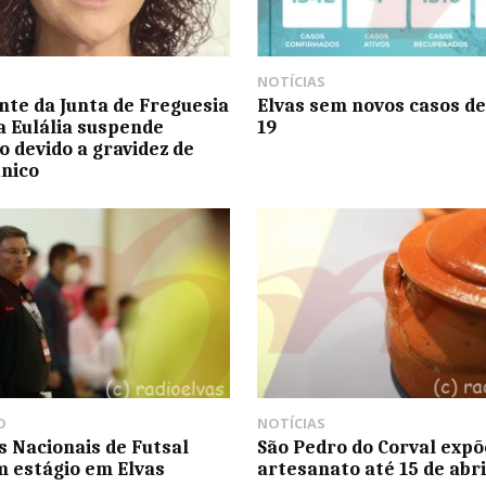
NOTÍCIAS
nte da Junta de Freguesia
Elvas sem novos casos de
a Eulália suspende
19
 devido a gravidez de
ínico
O
NOTÍCIAS
s Nacionais de Futsal
São Pedro do Corval expõ
m estágio em Elvas
artesanato até 15 de abri