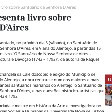
livro sobre Santuário da Senhora D’Aires
esenta livro sobre
D’Aires
sentado, no próximo dia 5 (sábado), no Santuário de
Senhora D’Aires, em Viana do Alentejo, a partir das 15
 o livro “O Santuário de Nossa Senhora de Aires –
ectura e Devoção (1743 – 1792)”, da autoria de Raquel
chancela da Caleidoscópio e edição do Município de
Ú
do Alentejo, a obra centra-se num dos maiores e mais
antes santuários marianos do Alentejo, o Santuário de
Senhora D’Aires, e nas questões histórico-artísticas que
43 e 1792.
nciada e mestre em História da Arte e investigadora no
ências Sociais e Humanas da Universidade Nova de Lisboa,