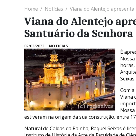
Home
Notícias
Viana do Alentejo apresenta 
Viana do Alentejo apr
Santuário da Senhora 
02/02/2022
NOTÍCIAS
É apre
Nossa 
horas,
Arquit
Seixas.
Com a 
Viana 
import
Nossa 
estiveram na origem da sua construção, entre 17
Natural de Caldas da Rainha, Raquel Seixas é lice
Instituto de História da Arte da Faculdade de Ci