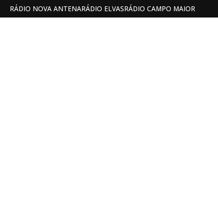
RÁDIO NOVA ANTENA
RÁDIO ELVAS
RÁDIO CAMPO MAIOR