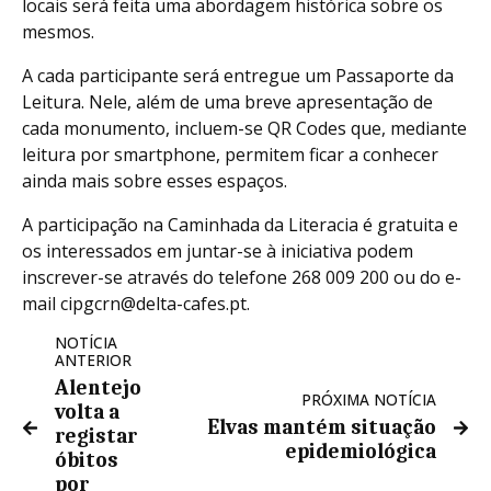
locais será feita uma abordagem histórica sobre os
mesmos.
A cada participante será entregue um Passaporte da
Leitura. Nele, além de uma breve apresentação de
cada monumento, incluem-se QR Codes que, mediante
leitura por smartphone, permitem ficar a conhecer
ainda mais sobre esses espaços.
A participação na Caminhada da Literacia é gratuita e
os interessados em juntar-se à iniciativa podem
inscrever-se através do telefone 268 009 200 ou do e-
mail cipgcrn@delta-cafes.pt.
NOTÍCIA
ANTERIOR
Alentejo
PRÓXIMA NOTÍCIA
volta a
Elvas mantém situação
registar
epidemiológica
óbitos
por