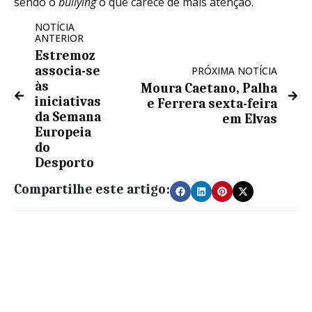
sendo o
bullying
o que carece de mais atenção.
NOTÍCIA
ANTERIOR
Estremoz
associa-se
PRÓXIMA NOTÍCIA
às
Moura Caetano, Palha
iniciativas
e Ferrera sexta-feira
da Semana
em Elvas
Europeia
do
Desporto
Compartilhe este artigo: