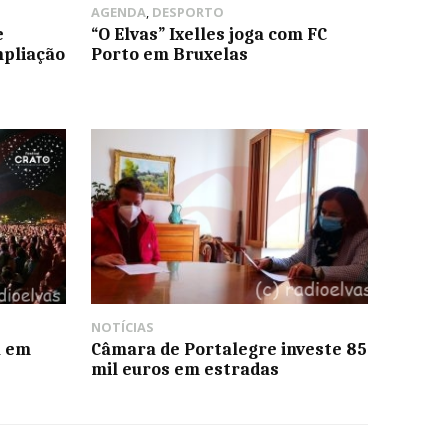
AGENDA
,
DESPORTO
e
“O Elvas” Ixelles joga com FC
mpliação
Porto em Bruxelas
NOTÍCIAS
a em
Câmara de Portalegre investe 85
mil euros em estradas