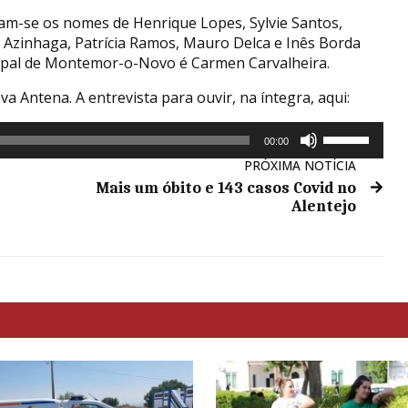
am-se os nomes de Henrique Lopes, Sylvie Santos,
 Azinhaga, Patrícia Ramos, Mauro Delca e Inês Borda
icipal de Montemor-o-Novo é Carmen Carvalheira.
a Antena. A entrevista para ouvir, na íntegra, aqui:
Use
00:00
as
PRÓXIMA NOTÍCIA
setas
Mais um óbito e 143 casos Covid no
cima/baixo
Alentejo
para
aumentar
ou
diminuir
o
volume.