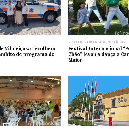
FOTO REPORTAGEM
,
NOTÍCIAS
de Vila Viçosa recolhem
Festival Internacional “P
 âmbito de programa do
Chão” levou a dança a C
Maior