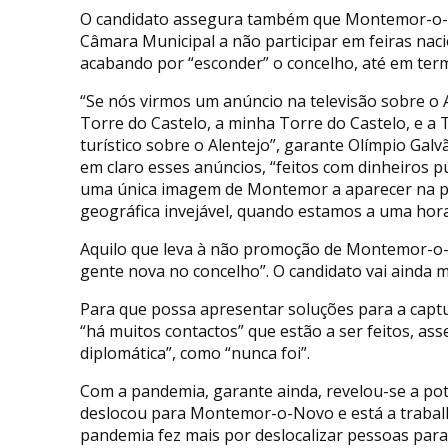
O candidato assegura também que Montemor-o-No
Câmara Municipal a não participar em feiras nacio
acabando por “esconder” o concelho, até em term
“Se nós virmos um anúncio na televisão sobre o 
Torre do Castelo, a minha Torre do Castelo, e 
turístico sobre o Alentejo”, garante Olímpio Gal
em claro esses anúncios, “feitos com dinheiros p
uma única imagem de Montemor a aparecer na p
geográfica invejável, quando estamos a uma hora
Aquilo que leva à não promoção de Montemor-o-N
gente nova no concelho”. O candidato vai ainda m
Para que possa apresentar soluções para a capt
“há muitos contactos” que estão a ser feitos, ass
diplomática”, como “nunca foi”.
Com a pandemia, garante ainda, revelou-se a pot
deslocou para Montemor-o-Novo e está a trabalhar
pandemia fez mais por deslocalizar pessoas par