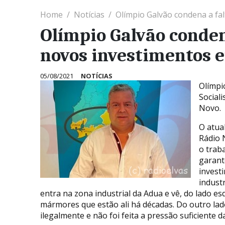
Home
Notícias
Olímpio Galvão condena a fa
Olímpio Galvão conden
novos investimentos
05/08/2021
NOTÍCIAS
Olímpio
Social
Novo.
O atua
Rádio 
o trab
garant
invest
indust
entra na zona industrial da Adua e vê, do lado e
mármores que estão ali há décadas. Do outro lad
ilegalmente e não foi feita a pressão suficiente 