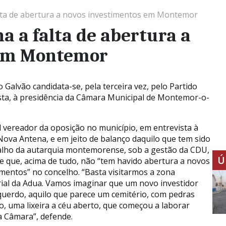
lta de abertura a novos investimentos em Montemor
a a falta de abertura a
 em Montemor
 Galvão candidata-se, pela terceira vez, pelo Partido
ista, à presidência da Câmara Municipal de Montemor-o-
l vereador da oposição no município, em entrevista à
Nova Antena, e em jeito de balanço daquilo que tem sido
alho da autarquia montemorense, sob a gestão da CDU,
Ú
e que, acima de tudo, não “tem havido abertura a novos
imentos” no concelho. “Basta visitarmos a zona
rial da Adua. Vamos imaginar que um novo investidor
squerdo, aquilo que parece um cemitério, com pedras
o, uma lixeira a céu aberto, que começou a laborar
da Câmara”, defende.