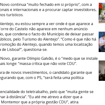
vo continua “muito fechado em si próprio”, com a
nais e internacionais e a procurar captar investidores,
os turísticos.
Alentejo, eu estou sempre a ver onde é que aparece a
a Torre do Castelo não aparece em nenhum anúncio
vão, que condena o facto do Município de deixar passar
úblicos, pelo Turismo do Alentejo”. “Como é que não há
romoção do Alentejo, quando temos uma localização
 de Lisboa?”, questiona-se.
ovo, garante Olímpio Galvão, é o “medo que se instale
ais longe: “massa crítica que não vote CDU”.
ura de novos investimentos, o candidato garante que
egurando que, com o PS, “será feita uma política
encialidade do teletrabalho, pelo que “muita gente se
 à distância”. “Eu até me atrevo a dizer que a
a Montemor que a própria gestão CDU”, atira.