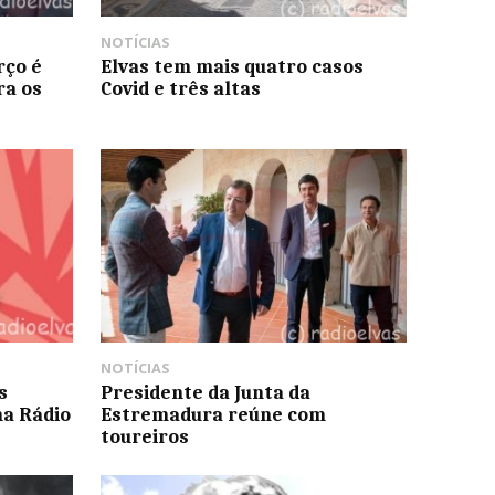
NOTÍCIAS
rço é
Elvas tem mais quatro casos
ra os
Covid e três altas
NOTÍCIAS
s
Presidente da Junta da
na Rádio
Estremadura reúne com
toureiros