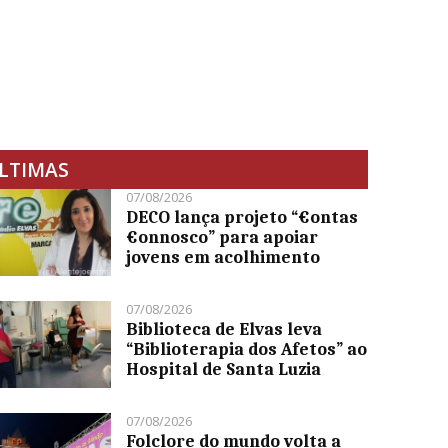
LTIMAS
07/08/2026
DECO lança projeto “€ontas
€onnosco” para apoiar
jovens em acolhimento
07/08/2026
Biblioteca de Elvas leva
“Biblioterapia dos Afetos” ao
Hospital de Santa Luzia
07/08/2026
Folclore do mundo volta a