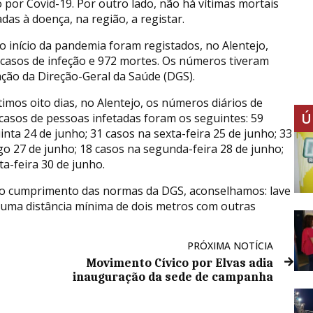
o por Covid-19. Por outro lado, não há vítimas mortais
das à doença, na região, a registar.
o início da pandemia foram registados, no Alentejo,
 casos de infeção e 972 mortes. Os números tiveram
ação da Direção-Geral da Saúde (DGS).
timos oito dias, no Alentejo, os números diários de
Ú
casos de pessoas infetadas foram os seguintes: 59
inta 24 de junho; 31 casos na sexta-feira 25 de junho; 33
o 27 de junho; 18 casos na segunda-feira 28 de junho;
ta-feira 30 de junho.
no cumprimento das normas da DGS, aconselhamos: lave
uma distância mínima de dois metros com outras
PRÓXIMA NOTÍCIA
Movimento Cívico por Elvas adia
inauguração da sede de campanha