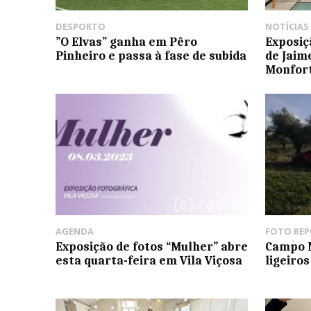
DESPORTO
NOTÍCIAS
”O Elvas” ganha em Pêro
Exposiç
Pinheiro e passa à fase de subida
de Jaim
Monfor
AGENDA
FOTO RE
Exposição de fotos “Mulher” abre
Campo M
esta quarta-feira em Vila Viçosa
ligeiro