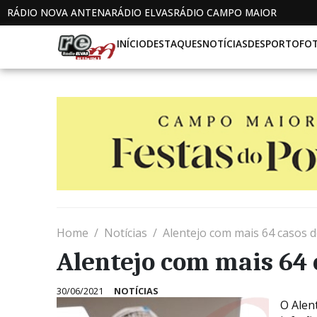
RÁDIO NOVA ANTENA
RÁDIO ELVAS
RÁDIO CAMPO MAIOR
INÍCIO
DESTAQUES
NOTÍCIAS
DESPORTO
FO
Home
Notícias
Alentejo com mais 64 casos d
Alentejo com mais 64 
30/06/2021
NOTÍCIAS
O Alent