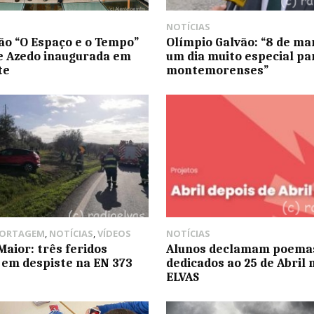
NOTÍCIAS
ão “O Espaço e o Tempo”
Olímpio Galvão: “8 de ma
e Azedo inaugurada em
um dia muito especial pa
te
montemorenses”
PORTAGEM
,
NOTÍCIAS
,
VÍDEOS
NOTÍCIAS
aior: três feridos
Alunos declamam poema
s em despiste na EN 373
dedicados ao 25 de Abril 
ELVAS