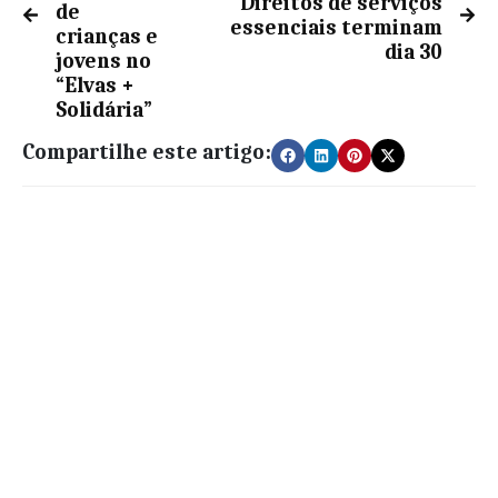
Direitos de serviços
de
essenciais terminam
crianças e
dia 30
jovens no
“Elvas +
Solidária”
Compartilhe este artigo: