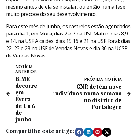
mesmo antes de ela se instalar, ou então numa fase
muito precoce do seu desenvolvimento.
Para este mês de junho, os rastreios estão agendados
para dia 1, em Mora; dias 2 e 7 na USF Matriz; dias 8,9
e 14, na USF Alcaides; dias 15,16 e 21 na USF Foral; dias
22, 23 e 28 na USF de Vendas Novas e dia 30 na UCSP
de Vendas Novas.
NOTÍCIA
ANTERIOR
BIME
PRÓXIMA NOTÍCIA
decorre
GNR detém nove
em
indivíduos numa semana
Évora
no distrito de
de 1 a 6
Portalegre
de
junho
Compartilhe este artigo: