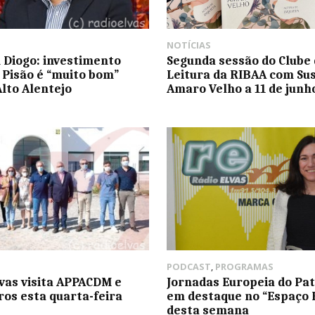
NOTÍCIAS
 Diogo: investimento
Segunda sessão do Clube 
o Pisão é “muito bom”
Leitura da RIBAA com Su
Alto Alentejo
Amaro Velho a 11 de junh
PODCAST
,
PROGRAMAS
lvas visita APPACDM e
Jornadas Europeia do Pa
os esta quarta-feira
em destaque no “Espaço 
desta semana