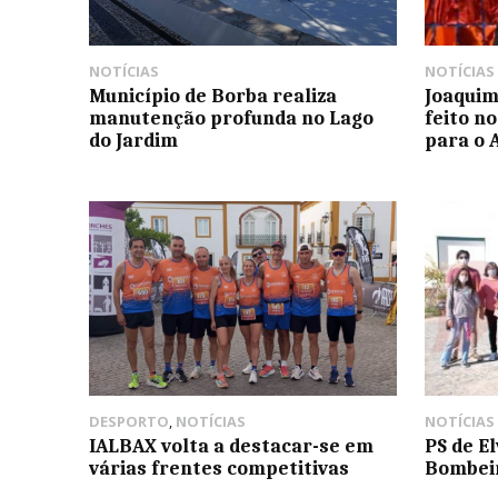
NOTÍCIAS
NOTÍCIAS
Município de Borba realiza
Joaquim
manutenção profunda no Lago
feito n
do Jardim
para o 
DESPORTO
,
NOTÍCIAS
NOTÍCIAS
IALBAX volta a destacar-se em
PS de E
várias frentes competitivas
Bombeir