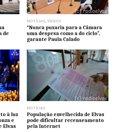
NOTÍCIAS
,
VÍDEOS
na
“Nunca puxaria para a Câmara
a de
uma despesa como a do ciclo”,
garante Paula Calado
NOTÍCIAS
to à luz
População envelhecida de Elvas
onza e
pode dificultar recenseamento
e Elvas
pela Internet