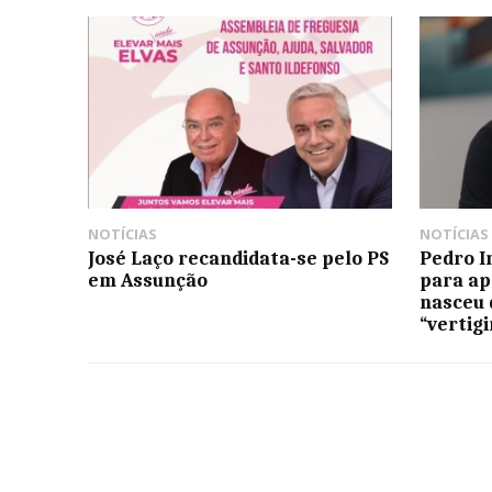
NOTÍCIAS
NOTÍCIAS
José Laço recandidata-se pelo PS
Pedro I
em Assunção
para ap
nasceu 
“vertig