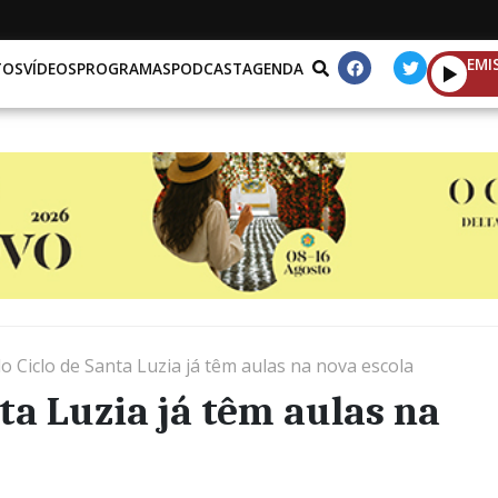
EMI
TOS
VÍDEOS
PROGRAMAS
PODCAST
AGENDA
o Ciclo de Santa Luzia já têm aulas na nova escola
ta Luzia já têm aulas na