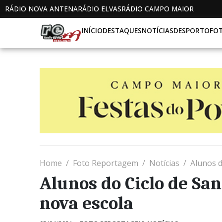
RÁDIO NOVA ANTENA
RÁDIO ELVAS
RÁDIO CAMPO MAIOR
INÍCIO
DESTAQUES
NOTÍCIAS
DESPORTO
FO
Home
Foto Reportagem
Notícias
Alunos d
Alunos do Ciclo de San
nova escola