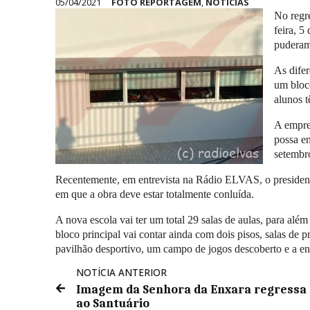
05/04/2021
FOTO REPORTAGEM
,
NOTÍCIAS
No regre
feira, 5
puderam 
As difer
um bloco
alunos 
A emprei
possa en
setembr
Recentemente, em entrevista na Rádio ELVAS, o preside
em que a obra deve estar totalmente conluída.
A nova escola vai ter um total 29 salas de aulas, para alé
bloco principal vai contar ainda com dois pisos, salas de p
pavilhão desportivo, um campo de jogos descoberto e a entr
NOTÍCIA ANTERIOR
Imagem da Senhora da Enxara regressa
ao Santuário