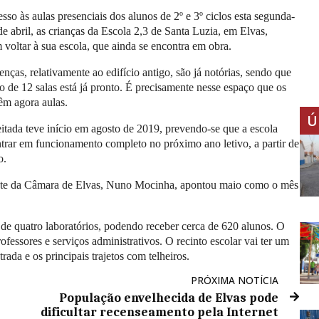
sso às aulas presenciais dos alunos de 2º e 3º ciclos esta segunda-
 de abril, as crianças da Escola 2,3 de Santa Luzia, em Elvas,
voltar à sua escola, que ainda se encontra em obra.
enças, relativamente ao edifício antigo, são já notórias, sendo que
 de 12 salas está já pronto. É precisamente nesse espaço que os
têm agora aulas.
Ú
tada teve início em agosto de 2019, prevendo-se que a escola
trar em funcionamento completo no próximo ano letivo, a partir de
o.
nte da Câmara de Elvas, Nuno Mocinha, apontou maio como o mês
m de quatro laboratórios, podendo receber cerca de 620 alunos. O
rofessores e serviços administrativos. O recinto escolar vai ter um
ada e os principais trajetos com telheiros.
PRÓXIMA NOTÍCIA
População envelhecida de Elvas pode
dificultar recenseamento pela Internet