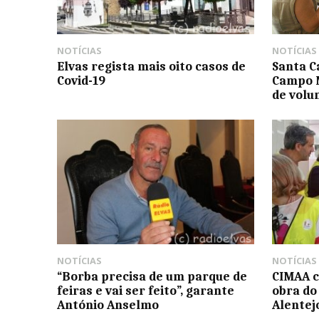
NOTÍCIAS
NOTÍCIAS
Elvas regista mais oito casos de
Santa C
Covid-19
Campo 
de volu
NOTÍCIAS
NOTÍCIAS
“Borba precisa de um parque de
CIMAA 
feiras e vai ser feito”, garante
obra do
António Anselmo
Alentej