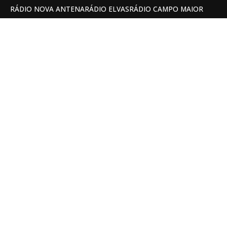
RÁDIO NOVA ANTENA
RÁDIO ELVAS
RÁDIO CAMPO MAIOR