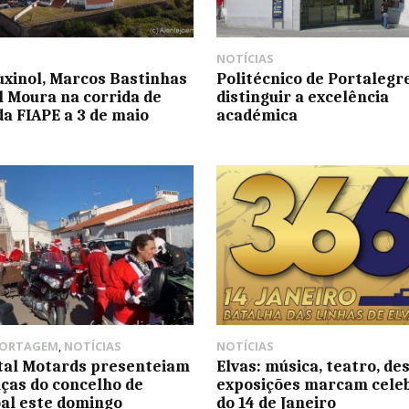
NOTÍCIAS
uxinol, Marcos Bastinhas
Politécnico de Portalegre
l Moura na corrida de
distinguir a excelência
da FIAPE a 3 de maio
académica
PORTAGEM
,
NOTÍCIAS
NOTÍCIAS
tal Motards presenteiam
Elvas: música, teatro, de
nças do concelho de
exposições marcam cele
al este domingo
do 14 de Janeiro