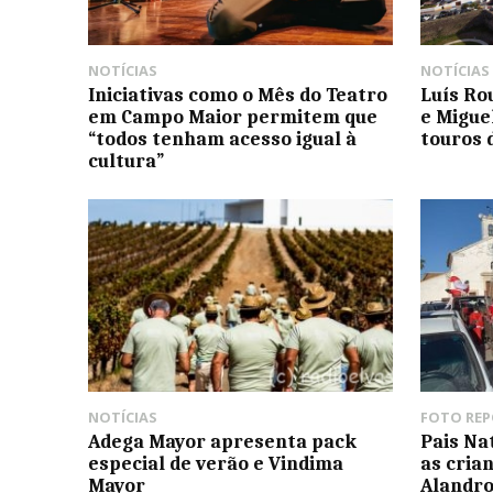
NOTÍCIAS
NOTÍCIAS
Iniciativas como o Mês do Teatro
Luís Ro
em Campo Maior permitem que
e Migue
“todos tenham acesso igual à
touros 
cultura”
NOTÍCIAS
FOTO RE
Adega Mayor apresenta pack
Pais Na
especial de verão e Vindima
as cria
Mayor
Alandro