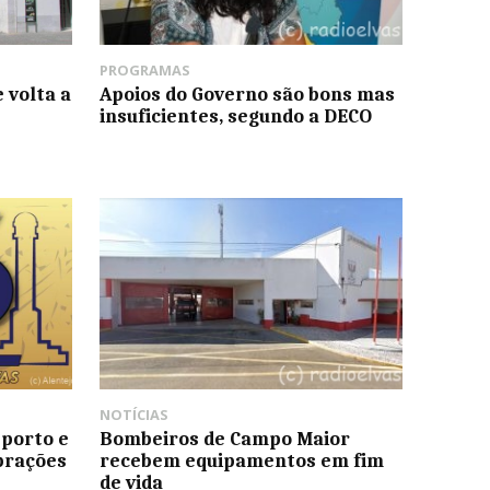
PROGRAMAS
 volta a
Apoios do Governo são bons mas
insuficientes, segundo a DECO
NOTÍCIAS
sporto e
Bombeiros de Campo Maior
brações
recebem equipamentos em fim
de vida