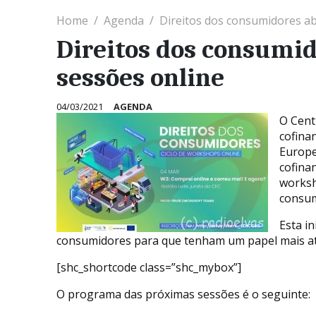
Home
Agenda
Direitos dos consumidores a
Direitos dos consumi
sessões online
04/03/2021
AGENDA
O Cent
cofina
Europe
cofina
worksh
consum
Esta in
consumidores para que tenham um papel mais ati
[shc_shortcode class=”shc_mybox”]
O programa das próximas sessões é o seguinte: