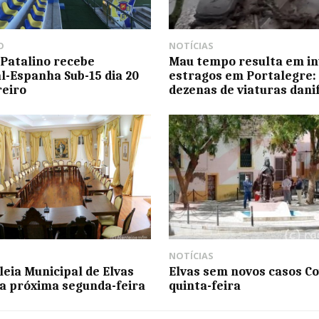
O
NOTÍCIAS
 Patalino recebe
Mau tempo resulta em i
l-Espanha Sub-15 dia 20
estragos em Portalegre:
reiro
dezenas de viaturas dani
NOTÍCIAS
eia Municipal de Elvas
Elvas sem novos casos Co
a próxima segunda-feira
quinta-feira