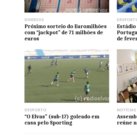
DIVERSOS
DESPORT
Próximo sorteio do Euromilhões
Estádio
com “jackpot” de 71 milhões de
Portuga
euros
de feve
DESPORTO
NOTÍCIAS
“O Elvas” (sub-17) goleado em
Assembl
casa pelo Sporting
reúne n