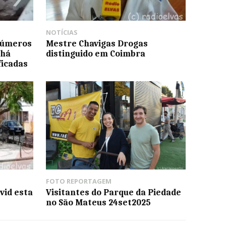
NOTÍCIAS
números
Mestre Chavigas Drogas
 há
distinguido em Coimbra
ficadas
FOTO REPORTAGEM
vid esta
Visitantes do Parque da Piedade
no São Mateus 24set2025