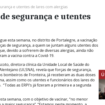
urança e utentes de lares com alergias
 de segurança e utentes
gue esta semana, no distrito de Portalegre, a vacinação
rças de segurança, a quem se juntam alguns utentes dos
que, devido a sofrerem de diversas alergias, ainda não
ram a vacina contra a Covid-19.
scoto, diretora clínica da Unidade Local de Saúde do
Alentejano (ULSNA), revela que forças de segurança,
Ú
s bombeiros de Fronteira, já receberam as duas doses
ina, assim como os utentes e funcionários dos lares do
o. “Todas as ERPI’s já fizeram a primeira e a segunda
sta semana, com o objetivo de vacinar, “no menor
m a maior segurança”. “Estamos neste momento, a