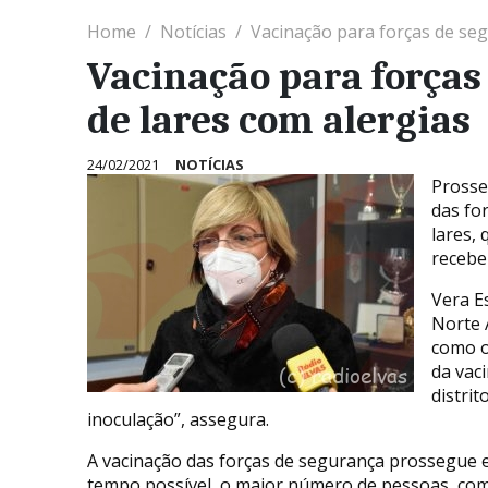
Home
Notícias
Vacinação para forças de seg
Vacinação para forças
de lares com alergias
24/02/2021
NOTÍCIAS
Prosse
das fo
lares, 
recebe
Vera E
Norte 
como o
da vac
distrit
inoculação”, assegura.
A vacinação das forças de segurança prossegue e
tempo possível, o maior número de pessoas, co