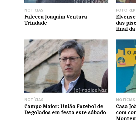
NOTÍCIAS
FOTO RE
Faleceu Joaquim Ventura
Elvense
Trindade
das pis
final d
NOTÍCIAS
NOTÍCIAS
Campo Maior: União Futebol de
Casa Jo
Degolados em festa este sábado
com con
Montem