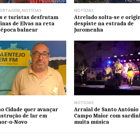
PORTAGEM
,
NOTÍCIAS
NOTÍCIAS
s e turistas desfrutam
Atrelado solta-se e origi
cinas de Elvas na reta
despiste na estrada de
a época balnear
Juromenha
NOTÍCIAS
ão Cidade quer avançar
Arraial de Santo António
strução de lar em
Campo Maior com sardin
or-o-Novo
muita música