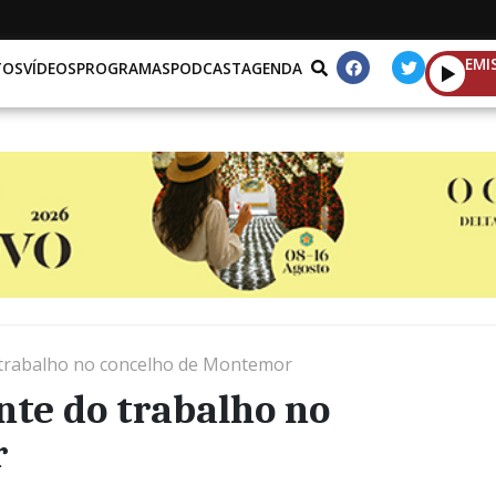
EMI
TOS
VÍDEOS
PROGRAMAS
PODCAST
AGENDA
 trabalho no concelho de Montemor
nte do trabalho no
r