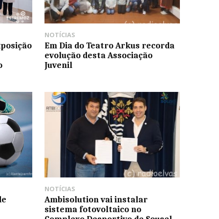
NOTÍCIAS
xposição
Em Dia do Teatro Arkus recorda
evolução desta Associação
o
Juvenil
NOTÍCIAS
de
Ambisolution vai instalar
sistema fotovoltaico no
Complexo Desportivo de Sousel