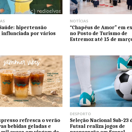
AS
NOTÍCIAS
Saúde: hipertensão
“Chapéus de Amor” em e
l influnciada por vários
no Posto de Turismo de
Estremoz até 15 de març
DESPORTO
spresso refresca o verão
Seleção Nacional Sub-23 
as bebidas geladas e
Futsal realiza jogos de
 mil euros em viagem de
preparação em Sousel