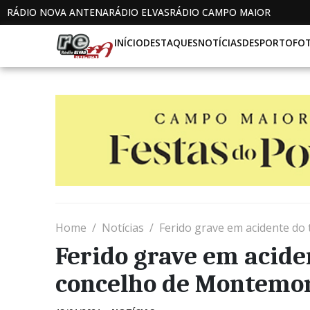
RÁDIO NOVA ANTENA
RÁDIO ELVAS
RÁDIO CAMPO MAIOR
INÍCIO
DESTAQUES
NOTÍCIAS
DESPORTO
FO
Home
Notícias
Ferido grave em acidente do
Ferido grave em acide
concelho de Montemo