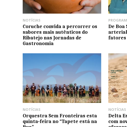
NOTÍCIAS
PROGRAM
Coruche convida a percorrer os
De Boa 
sabores mais autênticos do
arteria
Ribatejo nas Jornadas de
fatores
Gastronomia
NOTÍCIAS
NOTÍCIAS
Orquestra Sem Fronteiras esta
Delta E
quinta-feira no “Tapete está na
com nov
Rua”
oferece