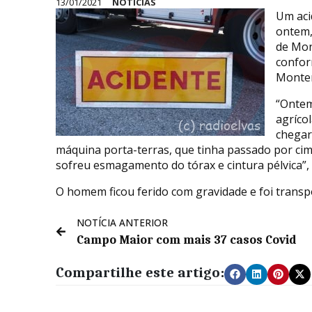
13/01/2021
NOTÍCIAS
Um aci
ontem,
de Mon
confor
Monte
“Ontem
agríco
chegar
máquina porta-terras, que tinha passado por cim
sofreu esmagamento do tórax e cintura pélvica”
O homem ficou ferido com gravidade e foi transp
NOTÍCIA ANTERIOR
Campo Maior com mais 37 casos Covid
Compartilhe este artigo: