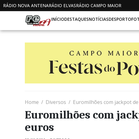
RÁDIO NOVA ANTENA
RÁDIO ELVAS
RÁDIO CAMPO MAIOR
INÍCIO
DESTAQUES
NOTÍCIAS
DESPORTO
FO
Home
Diversos
Euromilhões com jackpot de
Euromilhões com jack
euros