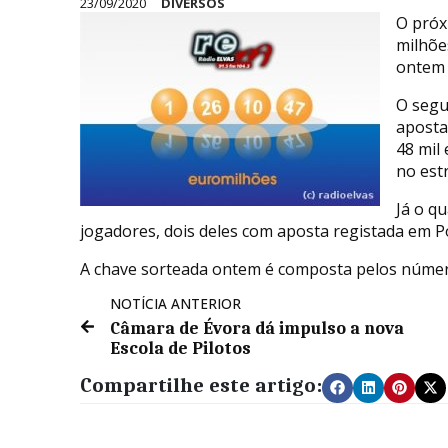
23/09/2020
DIVERSOS
O próx
milhõe
ontem 
O segu
aposta
48 mil
no est
Já o q
jogadores, dois deles com aposta registada em P
A chave sorteada ontem é composta pelos núme
NOTÍCIA ANTERIOR
Câmara de Évora dá impulso a nova
Escola de Pilotos
Compartilhe este artigo: