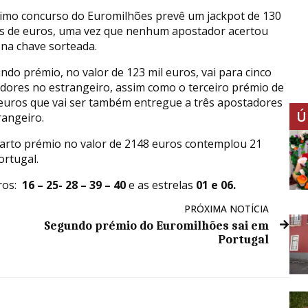
imo concurso do Euromilhões prevê um jackpot de 130
s de euros, uma vez que nenhum apostador acertou
na chave sorteada.
ndo prémio, no valor de 123 mil euros, vai para cinco
dores no estrangeiro, assim como o terceiro prémio de
 euros que vai ser também entregue a três apostadores
Ú
rangeiro.
uarto prémio no valor de 2148 euros contemplou 21
ortugal.
ros:
16 – 25- 28 – 39 – 40
e as estrelas
01
e
06
.
PRÓXIMA NOTÍCIA
Segundo prémio do Euromilhões sai em
Portugal