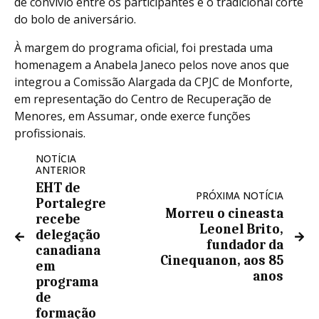
de convívio entre os participantes e o tradicional corte
do bolo de aniversário.
À margem do programa oficial, foi prestada uma
homenagem a Anabela Janeco pelos nove anos que
integrou a Comissão Alargada da CPJC de Monforte,
em representação do Centro de Recuperação de
Menores, em Assumar, onde exerce funções
profissionais.
NOTÍCIA
ANTERIOR
EHT de
PRÓXIMA NOTÍCIA
Portalegre
Morreu o cineasta
recebe
Leonel Brito,
delegação
fundador da
canadiana
Cinequanon, aos 85
em
anos
programa
de
formação