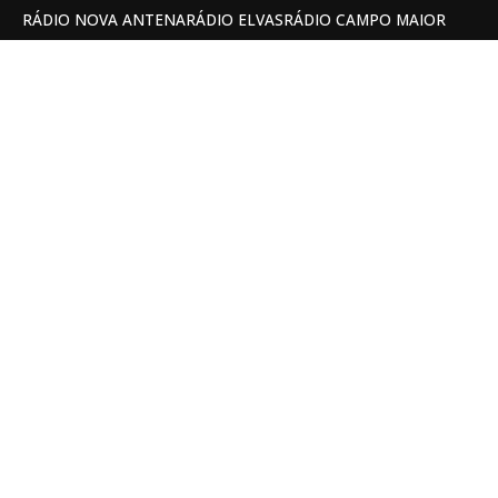
RÁDIO NOVA ANTENA
RÁDIO ELVAS
RÁDIO CAMPO MAIOR