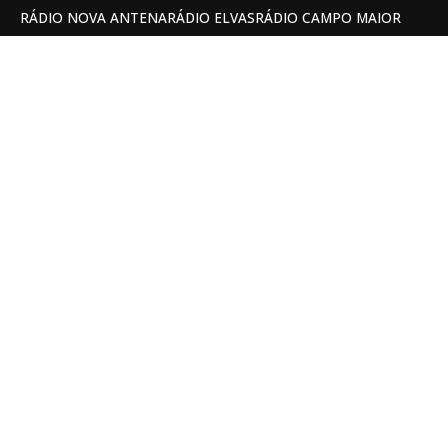
RÁDIO NOVA ANTENA
RÁDIO ELVAS
RÁDIO CAMPO MAIOR