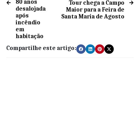
80 anos
Tour chega a Campo
desalojada
Maior para a Feira de
após
Santa Maria de Agosto
incêndio
em
habitação
Compartilhe este artigo: