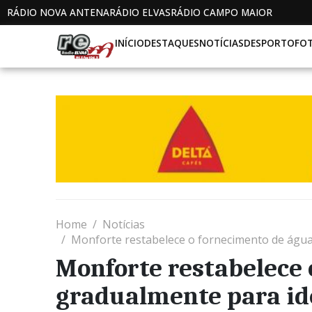
RÁDIO NOVA ANTENA
RÁDIO ELVAS
RÁDIO CAMPO MAIOR
INÍCIO
DESTAQUES
NOTÍCIAS
DESPORTO
FO
Home
Notícias
Monforte restabelece o fornecimento de água
Monforte restabelece 
gradualmente para id