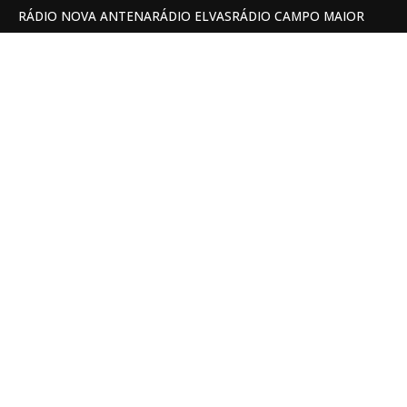
RÁDIO NOVA ANTENA
RÁDIO ELVAS
RÁDIO CAMPO MAIOR