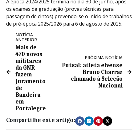
A época 2024/2025 termina no dia 30 de junho, após
os exames de graduação (provas técnicas para
passagem de cintos) prevendo-se o inicio de trabalhos
de pré-época 2025/2026 para 6 de agosto de 2025.
NOTÍCIA
ANTERIOR
Mais de
470 novos
PRÓXIMA NOTÍCIA
militares
Futsal: atleta elvense
da GNR
Bruno Charraz
fazem
chamado à Seleção
Juramento
Nacional
de
Bandeira
em
Portalegre
Compartilhe este artigo: