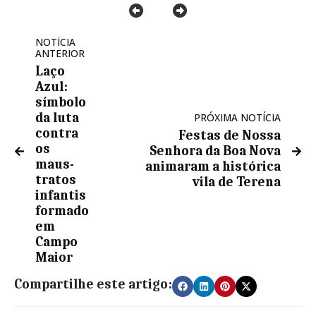
NOTÍCIA
ANTERIOR
Laço
Azul:
símbolo
da luta
PRÓXIMA NOTÍCIA
contra
Festas de Nossa
os
Senhora da Boa Nova
maus-
animaram a histórica
tratos
vila de Terena
infantis
formado
em
Campo
Maior
Compartilhe este artigo: