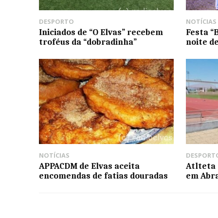
DESPORTO
NOTÍCIAS
Iniciados de “O Elvas” recebem
Festa “
troféus da “dobradinha”
noite d
NOTÍCIAS
DESPORT
APPACDM de Elvas aceita
Atlteta
encomendas de fatias douradas
em Abr