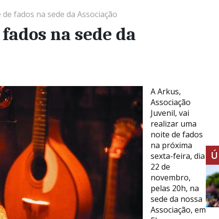
e de fados na sede da Associação
 fados na sede da
A Arkus,
Associação
Juvenil, vai
realizar uma
noite de fados
na próxima
Ú
sexta-feira, dia
22 de
novembro,
pelas 20h, na
sede da nossa
Associação, em