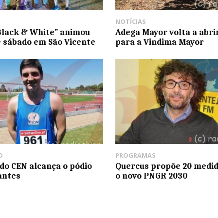
NOTÍCIAS
Black & White” animou
Adega Mayor volta a abri
e sábado em São Vicente
para a Vindima Mayor
O
PROGRAMAS
 do CEN alcança o pódio
Quercus propõe 20 medid
antes
o novo PNGR 2030