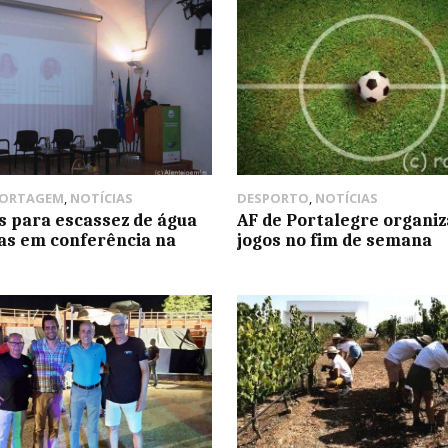
PORTAGEM
,
NOTÍCIAS
DESPORTO
,
NOTÍCIAS
s para escassez de água
AF de Portalegre organiz
as em conferência na
jogos no fim de semana