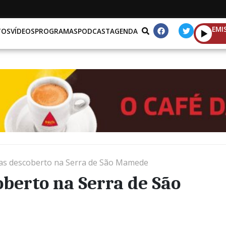
EMI
TOS
VÍDEOS
PROGRAMAS
PODCAST
AGENDA
ras descoberto na Serra de São Mamede
oberto na Serra de São