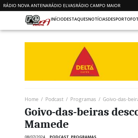
RÁDIO NOVA ANTENA
RÁDIO ELVAS
RÁDIO CAMPO MAIOR
INÍCIO
DESTAQUES
NOTÍCIAS
DESPORTO
FO
Home
Podcast
Programas
Goivo-das-bei
Goivo-das-beiras desc
Mamede
08/07/2024
PODCAST
,
PROGRAMAS