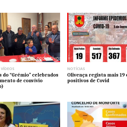
,
VÍDEOS
NOTÍCIAS
s do “Grémio” celebrados
Olivença regista mais 19
ento de convívio
positivos de Covid
o)