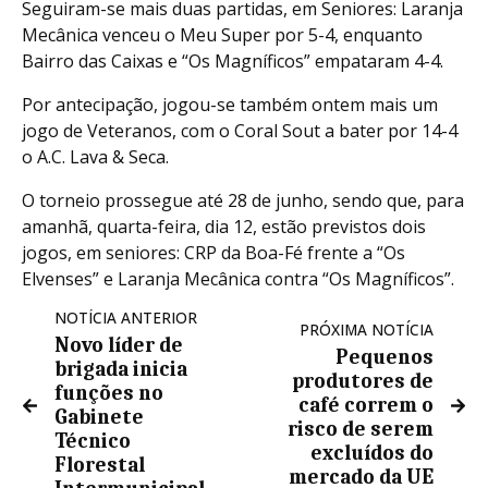
Seguiram-se mais duas partidas, em Seniores: Laranja
Mecânica venceu o Meu Super por 5-4, enquanto
Bairro das Caixas e “Os Magníficos” empataram 4-4.
Por antecipação, jogou-se também ontem mais um
jogo de Veteranos, com o Coral Sout a bater por 14-4
o A.C. Lava & Seca.
O torneio prossegue até 28 de junho, sendo que, para
amanhã, quarta-feira, dia 12, estão previstos dois
jogos, em seniores: CRP da Boa-Fé frente a “Os
Elvenses” e Laranja Mecânica contra “Os Magníficos”.
NOTÍCIA ANTERIOR
PRÓXIMA NOTÍCIA
Novo líder de
Pequenos
brigada inicia
produtores de
funções no
café correm o
Gabinete
risco de serem
Técnico
excluídos do
Florestal
mercado da UE