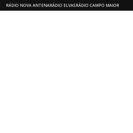
RÁDIO NOVA ANTENA
RÁDIO ELVAS
RÁDIO CAMPO MAIOR