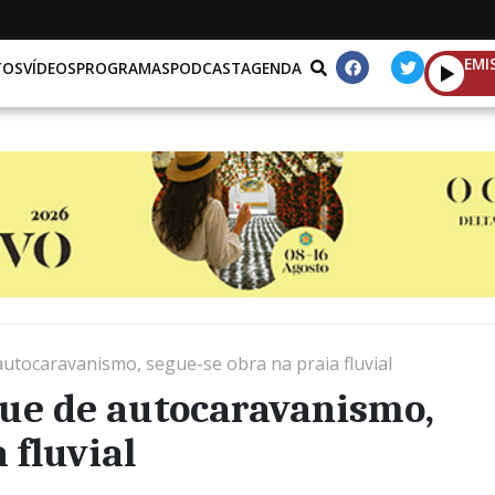
EMI
TOS
VÍDEOS
PROGRAMAS
PODCAST
AGENDA
utocaravanismo, segue-se obra na praia fluvial
que de autocaravanismo,
 fluvial