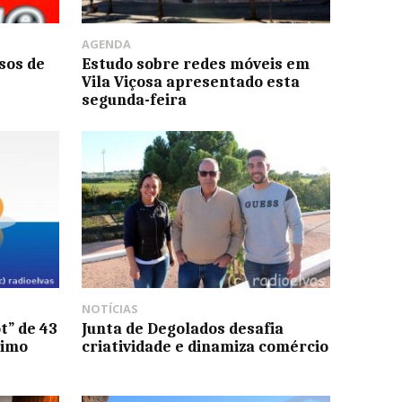
AGENDA
sos de
Estudo sobre redes móveis em
Vila Viçosa apresentado esta
segunda-feira
NOTÍCIAS
t” de 43
Junta de Degolados desafia
ximo
criatividade e dinamiza comércio