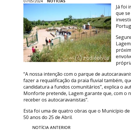
07/05/2024
NOTÍCIAS
Já foi
que se 
invest
Portug
Segund
Lagem,
próxim
envolv
própria
“A nossa intenção com o parque de autocaravanis
fazer a requalificação da praia fluvial também, 
candidatura a fundos comunitários”, explica o au
Monforte pretende, Lagem garante que, com o no
receber os autocaravanistas”.
Esta foi uma de quatro obras que o Município d
50 anos do 25 de Abril.
NOTÍCIA ANTERIOR