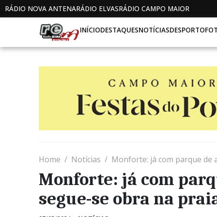
RÁDIO NOVA ANTENA
RÁDIO ELVAS
RÁDIO CAMPO MAIOR
INÍCIO
DESTAQUES
NOTÍCIAS
DESPORTO
FO
Home
Notícias
Monforte: já com parque de a
Monforte: já com par
segue-se obra na praia