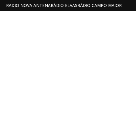
RÁDIO NOVA ANTENA
RÁDIO ELVAS
RÁDIO CAMPO MAIOR