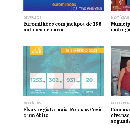
DIVERSOS
NOTÍCIAS
Euromilhões com jackpot de 158
Municíp
milhões de euros
disting
NOTÍCIAS
FOTO RE
Elvas regista mais 16 casos Covid
Com mai
e um óbito
elvense
segunda