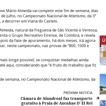
nse Mário Almeida vai competir este fim de semana, dias
3 de julho, no Campeonato Nacional de Atletismo, da 3ª
, a decorrer em Viana do Castelo.
Almeida, natural da freguesia de São Vicente e Ventosa,
enta o Grupo Recreativo Eirense, de Coimbra, e revela
Ú
epois da fase de apuramento, há dois meses, irá agora
ipar, neste campeonato, nas provas de “800, 1500 e
mais longe possível, se conquistar medalhas ainda
 até aqui, considerando que “é fruto do trabalho que fiz
m de semana, no Campeonato Nacional de Atletismo, da
PRÓXIMA NOTÍCIA
Câmara de Alandroal faz transporte
gratuito à Praia de Azenhas D’ El Rei