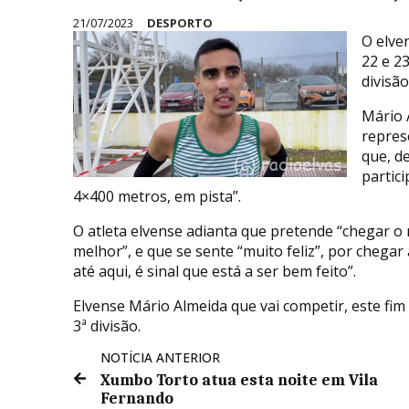
21/07/2023
DESPORTO
O elve
22 e 2
divisão
Mário 
repres
que, d
partic
4×400 metros, em pista”.
O atleta elvense adianta que pretende “chegar o 
melhor”, e que se sente “muito feliz”, por chegar
até aqui, é sinal que está a ser bem feito”.
Elvense Mário Almeida que vai competir, este fi
3ª divisão.
NOTÍCIA ANTERIOR
Xumbo Torto atua esta noite em Vila
Fernando