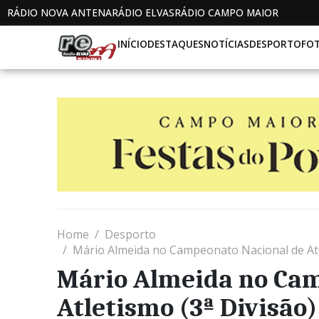
RÁDIO NOVA ANTENA
RÁDIO ELVAS
RÁDIO CAMPO MAIOR
INÍCIO
DESTAQUES
NOTÍCIAS
DESPORTO
FO
Home
Desporto
Mário Almeida no Campeonato Nacional de Atle
Mário Almeida no Cam
Atletismo (3ª Divisão