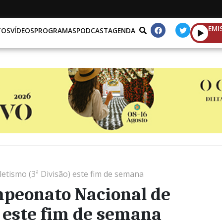
EMI
TOS
VÍDEOS
PROGRAMAS
PODCAST
AGENDA
tismo (3ª Divisão) este fim de semana
peonato Nacional de
) este fim de semana