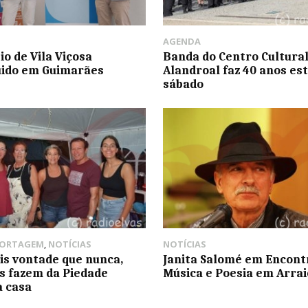
AGENDA
io de Vila Viçosa
Banda do Centro Cultural
uido em Guimarães
Alandroal faz 40 anos es
sábado
PORTAGEM
,
NOTÍCIAS
NOTÍCIAS
s vontade que nunca,
Janita Salomé em Encont
s fazem da Piedade
Música e Poesia em Arrai
 casa