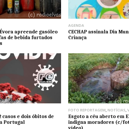
AGENDA
Évora apreende gasóleo
CECHAP assinala Dia Mun
fas de bebida furtados
Criança
s
FOTO REPORTAGEM
,
NOTÍCIAS
,
 casos e dois óbitos de
Esgoto a céu aberto em E
m Portugal
indigna moradores (c/fo
vídeo)