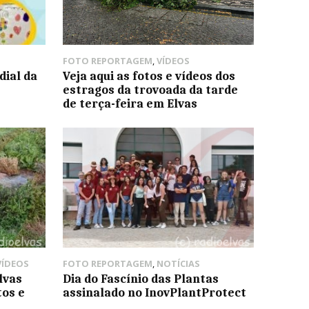
FOTO REPORTAGEM
,
VÍDEOS
dial da
Veja aqui as fotos e vídeos dos
estragos da trovoada da tarde
de terça-feira em Elvas
VÍDEOS
FOTO REPORTAGEM
,
NOTÍCIAS
lvas
Dia do Fascínio das Plantas
tos e
assinalado no InovPlantProtect