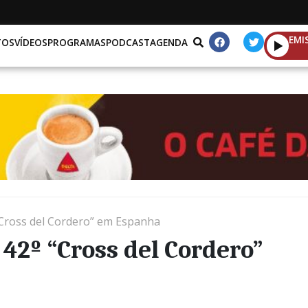
EMI
TOS
VÍDEOS
PROGRAMAS
PODCAST
AGENDA
“Cross del Cordero” em Espanha
42º “Cross del Cordero”