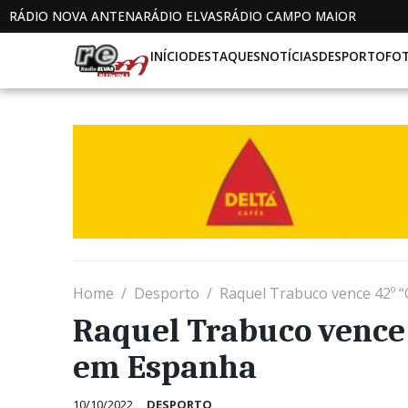
RÁDIO NOVA ANTENA
RÁDIO ELVAS
RÁDIO CAMPO MAIOR
INÍCIO
DESTAQUES
NOTÍCIAS
DESPORTO
FO
Home
Desporto
Raquel Trabuco vence 42º 
Raquel Trabuco vence 
em Espanha
10/10/2022
DESPORTO