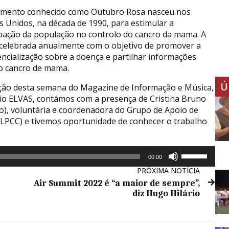
mento conhecido como Outubro Rosa nasceu nos
s Unidos, na década de 1990, para estimular a
ipação da população no controlo do cancro da mama. A
 celebrada anualmente com o objetivo de promover a
encialização sobre a doença e partilhar informações
o cancro de mama.
Ú
ção desta semana do Magazine de Informação e Música,
io ELVAS, contámos com a presença de Cristina Bruno
to), voluntária e coordenadora do Grupo de Apoio de
(LPCC) e tivemos oportunidade de conhecer o trabalho
Use
00:00
as
PRÓXIMA NOTÍCIA
setas
Air Summit 2022 é “a maior de sempre”,
cima/baixo
diz Hugo Hilário
para
aumentar
ou