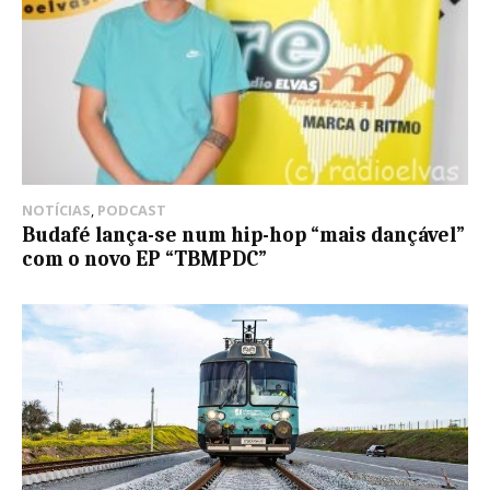
NOTÍCIAS
,
PODCAST
Budafé lança-se num hip-hop “mais dançável”
com o novo EP “TBMPDC”