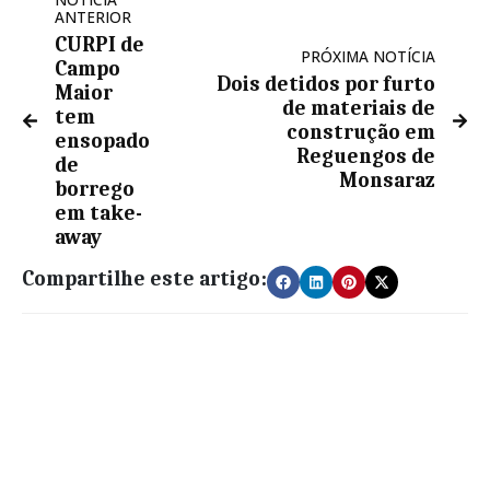
ANTERIOR
CURPI de
PRÓXIMA NOTÍCIA
Campo
Dois detidos por furto
Maior
de materiais de
tem
construção em
ensopado
Reguengos de
de
Monsaraz
borrego
em take-
away
Compartilhe este artigo: