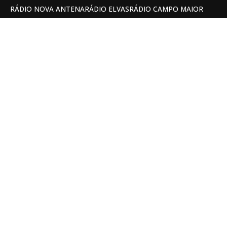
RÁDIO NOVA ANTENA
RÁDIO ELVAS
RÁDIO CAMPO MAIOR