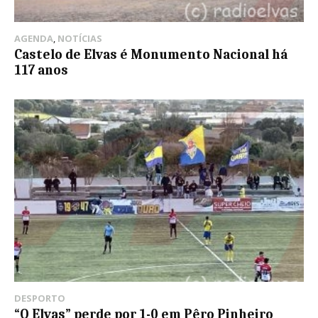
AGENDA
,
NOTÍCIAS
Castelo de Elvas é Monumento Nacional há
117 anos
DESPORTO
“O Elvas” perde por 1-0 em Pêro Pinheiro