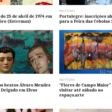
NOTÍCIAS
 do 25 de abril de 1974 em
Portalegre: inscrições a
iro (Estremoz)
para a Feira das Cebolas 
NOTÍCIAS
os beatos Álvaro Mendes
“Flores de Campo Maior”
o Delgado em Elvas
visitar até sábado no
espaço.arte