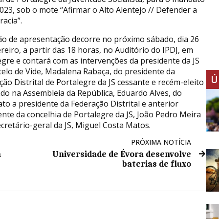
023, sob o mote “Afirmar o Alto Alentejo // Defender a
acia”.
ão de apresentação decorre no próximo sábado, dia 26
reiro, a partir das 18 horas, no Auditório do IPDJ, em
egre e contará com as intervenções da presidente da JS
telo de Vide, Madalena Rabaça, do presidente da
Ú
ção Distrital de Portalegre da JS cessante e recém-eleito
do na Assembleia da República, Eduardo Alves, do
ato a presidente da Federação Distrital e anterior
ente da concelhia de Portalegre da JS, João Pedro Meira
ecretário-geral da JS, Miguel Costa Matos.
PRÓXIMA NOTÍCIA
m
Universidade de Évora desenvolve
baterias de fluxo