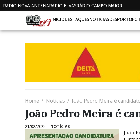
RÁDIO NOVA ANTENA
RÁDIO ELVAS
RÁDIO CAMPO MAIOR
INÍCIO
DESTAQUES
NOTÍCIAS
DESPORTO
FO
Home
Notícias
João Pedro Meira é candidato 
João Pedro Meira é can
21/02/2022
NOTÍCIAS
João P
Distri