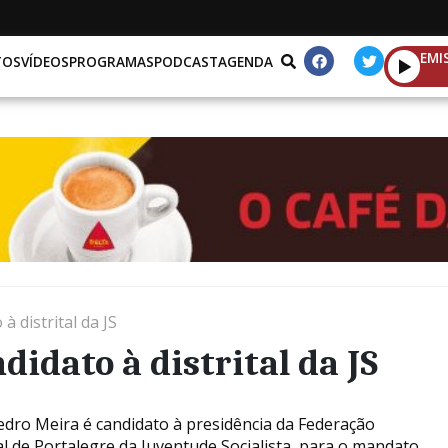
EMI
TOS
VÍDEOS
PROGRAMAS
PODCAST
AGENDA
à distrital da JS
didato à distrital da JS
edro Meira é candidato à presidência da Federação
tal de Portalegre da Juventude Socialista, para o mandato