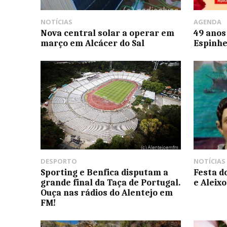
NOTÍCIAS
AGENDA
Nova central solar a operar em
49 anos
março em Alcácer do Sal
Espinhe
DESPORTO
NOTÍCIAS
Sporting e Benfica disputam a
Festa d
grande final da Taça de Portugal.
e Aleix
Ouça nas rádios do Alentejo em
FM!